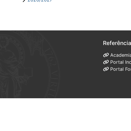
Referênci
Academi
Portal I
Portal F