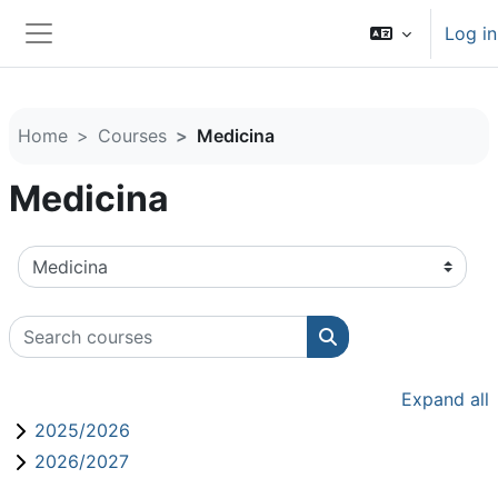
Skip to main content
Log in
Side panel
Home
Courses
Medicina
Medicina
Course categories
Search courses
Search courses
Expand all
2025/2026
2026/2027