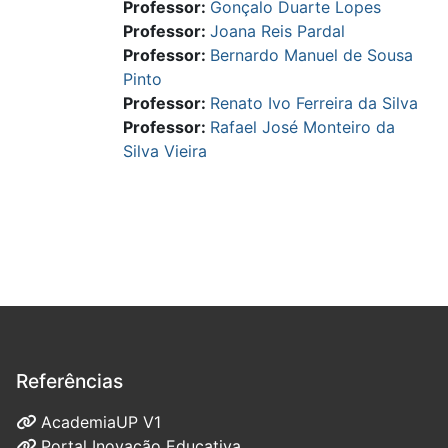
Professor:
Gonçalo Duarte Lopes
Professor:
Joana Reis Pardal
Professor:
Bernardo Manuel de Sousa
Pinto
Professor:
Renato Ivo Ferreira da Silva
Professor:
Rafael José Monteiro da
Silva Vieira
Referências
AcademiaUP V1
Portal Inovação Educativa