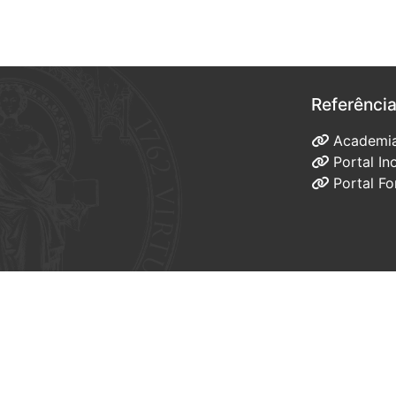
Referênci
Academi
Portal I
Portal F