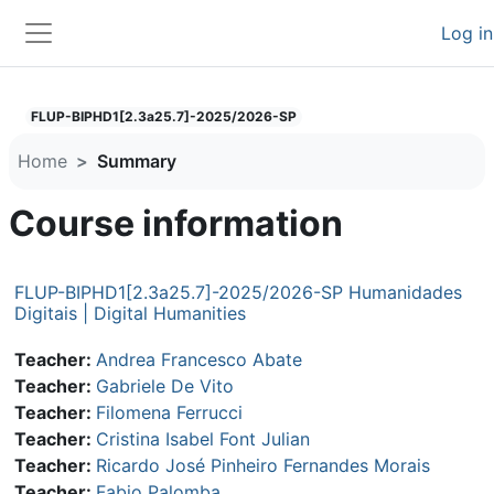
Skip to main content
Log in
Side panel
FLUP-BIPHD1[2.3a25.7]-2025/2026-SP
Home
Summary
Course information
FLUP-BIPHD1[2.3a25.7]-2025/2026-SP Humanidades
Digitais | Digital Humanities
Teacher:
Andrea Francesco Abate
Teacher:
Gabriele De Vito
Teacher:
Filomena Ferrucci
Teacher:
Cristina Isabel Font Julian
Teacher:
Ricardo José Pinheiro Fernandes Morais
Teacher:
Fabio Palomba