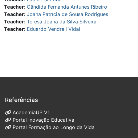
Teacher:
Cândida Fernanda Antunes Ribeiro
Teacher:
Joana Patrícia de Sousa Rodrigues
Teacher:
Teresa Joana da Silva Silveira
Teacher:
Eduardo Vendrell Vidal
Referências
AcademiaUP V1
Portal Inovação Educativa
Portal Formação ao Longo da Vida