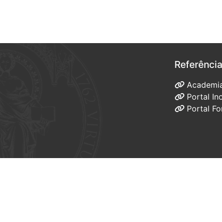
Referênci
Academi
Portal I
Portal F