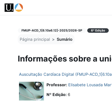
Ir para o conteúdo principal
FMUP-ACD_1[6.10a6.12]-2025/2026-SP
6ª Edição
Página principal
Sumário
Informações sobre a uni
Auscultação Cardíaca Digital (FMUP-ACD_1[6.10
Professor:
Elisabete Lousada Mart
Nº Edição
:
6