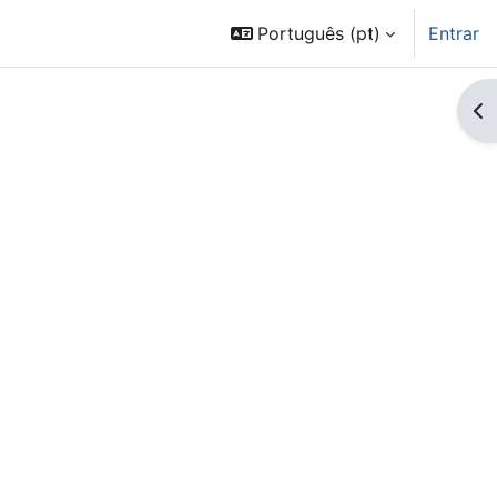
Português ‎(pt)‎
Entrar
Ab