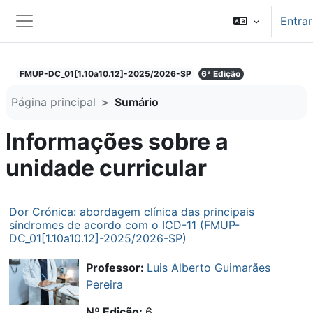
Ir para o conteúdo principal
Entrar
Painel lateral
FMUP-DC_01[1.10a10.12]-2025/2026-SP
6ª Edição
Página principal
Sumário
Informações sobre a
unidade curricular
Dor Crónica: abordagem clínica das principais
síndromes de acordo com o ICD-11 (FMUP-
DC_01[1.10a10.12]-2025/2026-SP)
Professor:
Luis Alberto Guimarães
Pereira
Nº Edição
:
6