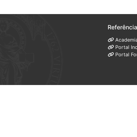
Referênci
Academi
Portal I
Portal F